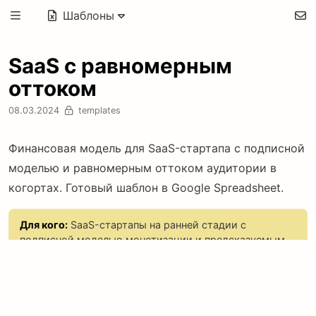
Шаблоны
SaaS с равномерным
оттоком
08.03.2024
templates
Финансовая модель для SaaS-стартапа с подписной
моделью и равномерным оттоком аудитории в
когортах. Готовый шаблон в Google Spreadsheet.
Для кого:
SaaS-стартапы на ранней стадии с
подписной моделью монетизации и предсказуемым
оттоком пользователей.
35€
вкл. VAT