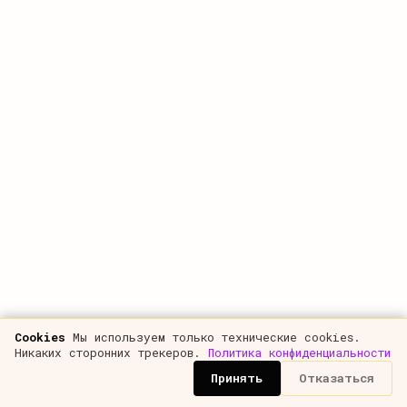
Чтобы разобраться с конверсией, давайте
посмотрим на процесс передачи денег в обмен на
товар, услугу или сервис. Процесс в самом
простом случае состоит из двух участников
продавца и покупателя.
Cookies
Мы используем только технические cookies.
Никаких сторонних трекеров.
Политика конфиденциальности
Принять
Отказаться