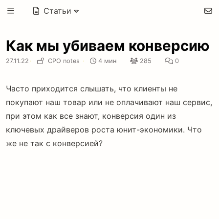
Статьи
Как мы убиваем конверсию
27.11.22
·
CPO notes
·
4 мин
285
0
Часто приходится слышать, что клиенты не
покупают наш товар или не оплачивают наш сервис,
при этом как все знают, конверсия один из
ключевых драйверов роста юнит-экономики. Что
же не так с конверсией?
На самом деле, в абсолютном большинстве случаев
конверсию убиваем мы сами, потому что
заигрываемся в цифры и забываем о смысле
бизнеса и целей нашего продукта.