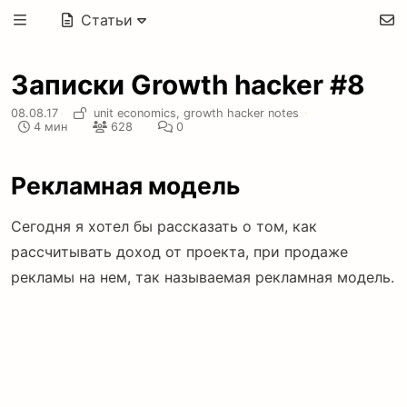
Статьи
Записки Growth hacker #8
08.08.17
·
unit economics,
growth hacker notes
·
4 мин
628
0
Рекламная модель
Сегодня я хотел бы рассказать о том, как
рассчитывать доход от проекта, при продаже
рекламы на нем, так называемая рекламная модель.
А именно, как рассчитать стоимость тысячи
показов, сколько должно быть клиентов, какой
должен быть средний чек и так далее.
Рассмотрим пример, некоторый