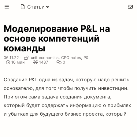
Статьи
Моделирование P&L на
основе компетенций
команды
06.11.22
·
unit economics,
CPO notes,
P&L
·
10 мин
1487
0
Создание P&L одна из задач, которую надо решить
основателю, для того чтобы получить инвестиции.
При этом сама задача создания документа,
который будет содержать информацию о прибылях
и убытках для будущего бизнес проекта, который
основатель сможет создать, и главное, обосновать
инвестору для основателей стартапов, выглядит