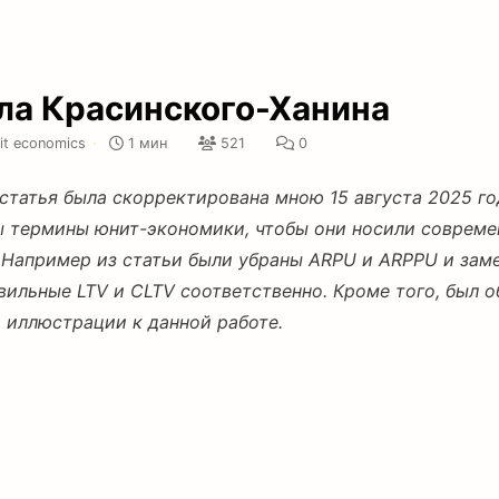
а Красинского-Ханина
it economics
·
1 мин
521
0
статья была скорректирована мною 15 августа 2025 го
ы термины юнит-экономики, чтобы они носили соврем
 Например из статьи были убраны ARPU и ARPPU и зам
вильные LTV и CLTV соответственно. Кроме того, был 
и иллюстрации к данной работе.
аметке о
экономики лидогенераторов
, я допустил неп
AvBill
енно, записал уравнение для
следующим 
buyers
AvBill
= Buyers
x AvBill
buyer
lids
lids