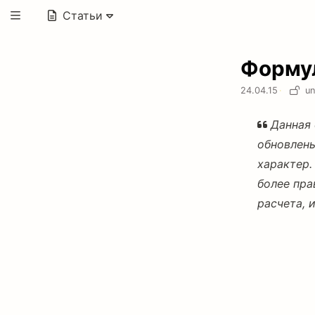
Статьи
Формул
24.04.15
·
un
Данная 
обновлен
характер.
более пра
расчета, 
В прошлой з
ошибку. А им