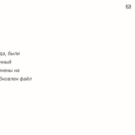
да, были
енный
енены на
обновлен файл
ростительную
образом