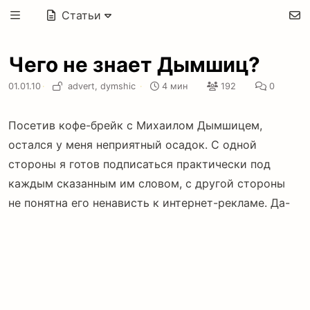
Статьи
Чего не знает Дымшиц?
01.01.10
·
advert,
dymshic
·
4 мин
192
0
Посетив кофе-брейк с Михаилом Дымшицем,
остался у меня неприятный осадок. С одной
стороны я готов подписаться практически под
каждым сказанным им словом, с другой стороны
не понятна его ненависть к интернет-рекламе. Да-
да, именно интернет и именно рекламе. Пусть
упражнения в словообразовании и терминологии
никого не пугают. В конце концов, для моих
клиентов важно, чтобы мои действия приводили
к увеличению продаж. А так как я понимаю под