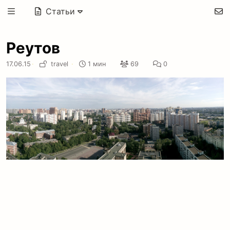
Статьи
Реутов
17.06.15
·
travel
·
1 мин
69
0
Подпишись на
Telegram-канал
и
YouTube
, чтобы не
пропустить новые статьи