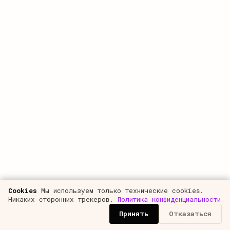
0
0
0
0
0
0
Практические методы юнит-экономики и
финмоделирования
50
€
/год
менее 1€ в неделю · оплата раз в год
Закрытые статьи: формулы ценообразования,
когортный анализ, расчёт метрик,
финмоделирование
Новые статьи по мере выхода — на весь срок
подписки
Cookies
Мы используем только технические cookies.
Никаких сторонних трекеров.
Политика конфиденциальности
Электронная книга «Юнит-экономика» в
Принять
Отказаться
подарок
10€