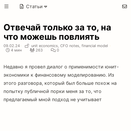
Статьи
Отвечай только за то, на
что можешь повлиять
09.02.24
·
unit economics,
CFO notes,
financial model
·
4 мин
263
0
Недавно я провел диалог о применимости юнит-
экономики к финансовому моделированию. Из
этого разговора, который был больше похож на
попытку публичной порки меня за то, что
предлагаемый мной подход не учитывает
достаточное число параметров для описания
модели.
Поэтому я решил немного рассказать о том, в чем