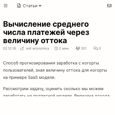
Статьи
Вычисление среднего
числа платежей через
величину оттока
02.12.18
·
unit economics
·
2 мин
351
0
Способ прогнозирования заработка с когорты
пользователей, зная величину оттока для когорты
на примере SaaS модели.
Рассмотрим задачу, оценить сколько мы можем
заработать на подписной модели. Величина дохода
с одного клиента ARPC может быть рассчитана по
формуле