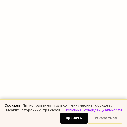
друзья, очень хочу получить обратную связь, что
было хорошо, а что не очень. что добавить, что
убрать. если было полезно презентации,
по выступлению, по информации и тп. пишите,
очень нужно ваше мнение.
Cookies
Мы используем только технические cookies.
Никаких сторонних трекеров.
Политика конфиденциальности
Подпишись на
Telegram-канал
и
YouTube
, чтобы не
Принять
Отказаться
пропустить новые статьи