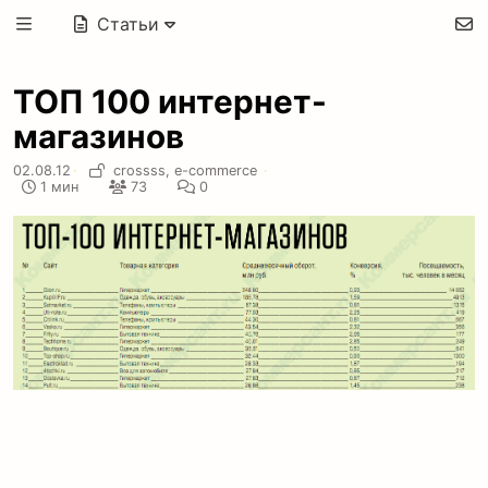
Статьи
ТОП 100 интернет-
магазинов
02.08.12
·
crossss,
e-commerce
·
1 мин
73
0