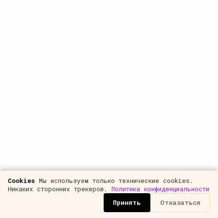
на практике. Основной вопрос связан с тем, как
учитывать доход с когорты с месячными доходами
и расходами. Давайте рассмотрим эту тему.
Посетители (UA)
Рассмотрим некоторый проект и проанализируем
его экономику в разрезе когорт, будем
рассматривать 5 когорт с января по май. Если
выписать посещаемость сайта за указанные месяца
в разрезе когорт то у нас получиться следующая
таблица:
Cookies
Мы используем только технические cookies.
Никаких сторонних трекеров.
Политика конфиденциальности
Принять
Отказаться