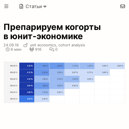
Статьи
Препарируем когорты
в юнит-экономике
24.09.16
·
unit economics,
cohort analysis
·
6 мин
916
0
Последнее время сталкиваюсь с непониманием
того, как использовать когорты в юнит-экономики