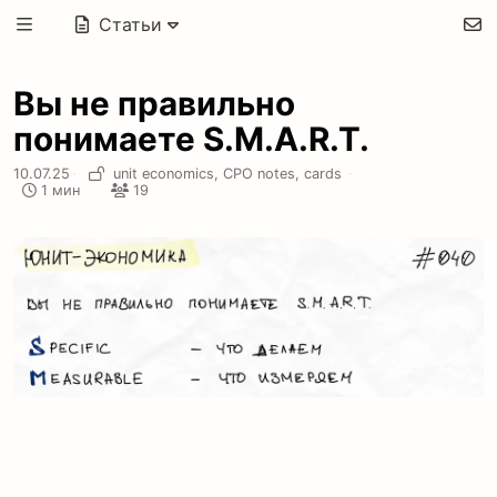
Статьи
Вы не правильно
понимаете S.M.A.R.T.
10.07.25
·
unit economics,
CPO notes,
cards
·
1 мин
19