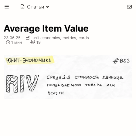
Статьи
Average Item Value
23.06.25
·
unit economics,
metrics,
cards
·
1 мин
19