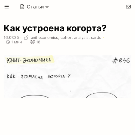
Статьи
Как устроена когорта?
16.07.25
·
unit economics,
cohort analysis,
cards
·
1 мин
18