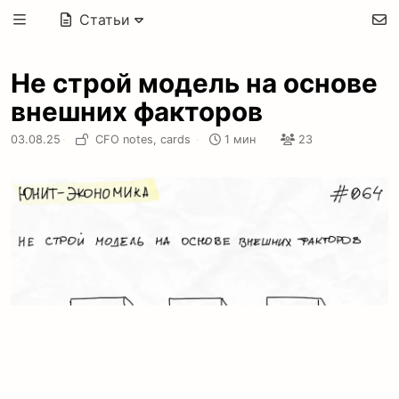
Статьи
Не строй модель на основе
внешних факторов
03.08.25
·
CFO notes,
cards
·
1 мин
23