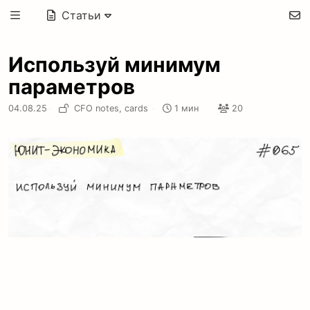
Статьи
Используй минимум
параметров
04.08.25
·
CFO notes,
cards
·
1 мин
20