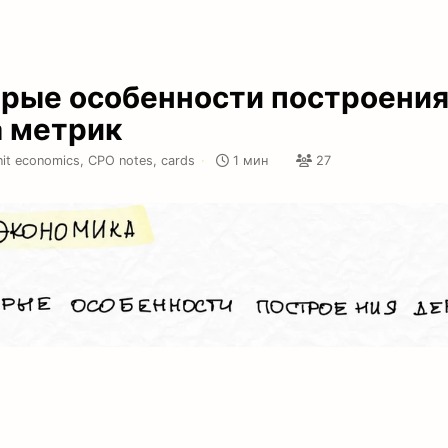
рые особенности построени
 метрик
nit economics,
CPO notes,
cards
·
1 мин
27